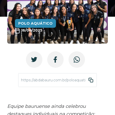
POLO AQUÁTICO
16/06/2025
https://abdabauru.com.br/poloaquatico-copasub16-2
Equipe bauruense ainda celebrou
destaques individuais na competição;