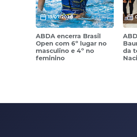
13/07/2026
ABDA encerra Brasil
ABD
Open com 6º lugar no
Baur
masculino e 4º no
da 
feminino
Nac