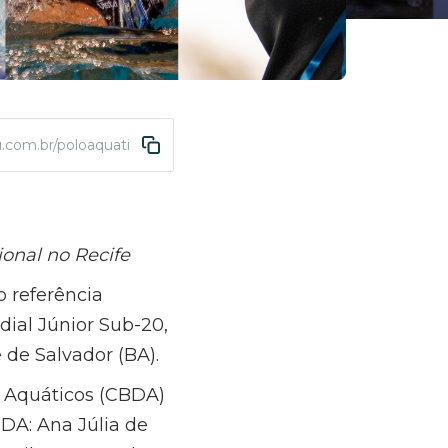
u.com.br/poloaquatico-convocacao-mundial-junior-salvador-2025
onal no Recife
 referência
ial Júnior Sub-20,
 de Salvador (BA).
s Aquáticos (CBDA)
BDA: Ana Júlia de