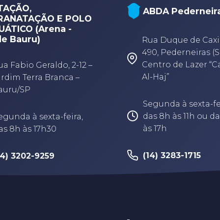
TAÇÃO,
ABDA Pederneir
RANATAÇÃO E POLO
ÁTICO (Arena -
e Bauru)
Rua Duque de Caxi
490, Pederneiras (S
Centro de Lazer “
ua Fabio Geraldo, 2-12 –
Al-Haj”
ardim Terra Branca –
auru/SP
Segunda à sexta-fe
das 8h às 11h ou da
egunda à sexta-feira,
às 17h
as 8h às 17h30
(14) 3283-1715
14) 3202-9259