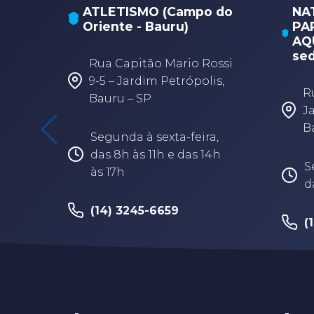
ATLETISMO (Campo do
NA
Oriente - Bauru)
PA
AQU
sed
Rua Capitão Mario Rossi
9-5 – Jardim Petrópolis,
R
Bauru – SP
J
B
Segunda à sexta-feira,
das 8h às 11h e das 14h
S
às 17h
d
(14) 3245-6659
(