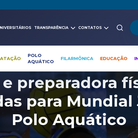
NIVERSITÁRIOS
TRANSPARÊNCIA
CONTATOS
POLO
NATAÇÃO
FILARMÔNICA
EDUCAÇÃO
I
AQUÁTICO
Pesquisa global
Notícias
Polo Aquático
 e preparadora fí
as para Mundial 
Polo Aquático