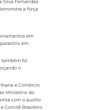
 da Silva Fernandes
 demonstra a força
treinamentos em
eparatório em
i, também foi
forçando o
nharia e Comércio
ao Ministério do
conta com o auxílio
e Comitê Brasileiro