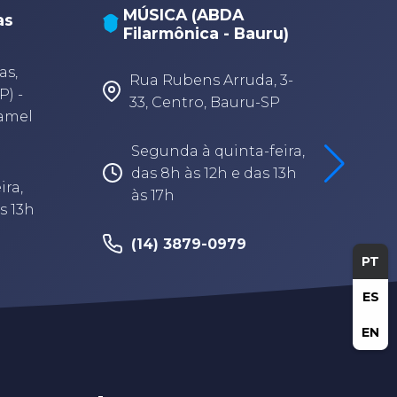
MÚSICA (ABDA
as
Filarmônica - Bauru)
A
A
as,
Rua Rubens Arruda, 3-
P) -
33, Centro, Bauru-SP
Camel
Segunda à quinta-feira,
das 8h às 12h e das 13h
ira,
às 17h
s 13h
(14) 3879-0979
PT
ES
EN