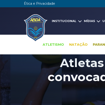
Ética e Privacidade
INSTITUCIONAL
MÍDIAS
U
ATLETISMO
NATAÇÃO
PARA
Atletas
convocad