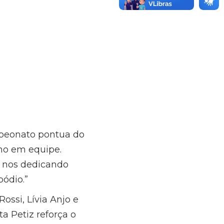
ampeonato pontua do
lho em equipe.
 nos dedicando
pódio.”
ssi, Lívia Anjo e
a Petiz reforça o