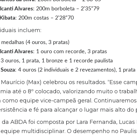
canti Alvares
: 200m borboleta – 2’35”79
Kibata
: 200m costas – 2’28”70
iduais incluem:
7 medalhas (4 ouros, 3 pratas)
canti Alvares
: 1 ouro com recorde, 3 pratas
 3 ouros, 1 prata, 1 bronze e 1 recorde paulista
 Souza
: 4 ouros (2 individuais e 2 revezamentos), 1 prata
o Maurício (Max) celebrou os resultados. “Esse c
remia até o 8º colocado, valorizando muito o traba
a como equipe vice-campeã geral. Continuaremos
istência e fé para alcançar o lugar mais alto do 
 da ABDA foi composta por Lara Fernanda, Lucas Ro
equipe multidisciplinar. O desempenho no Paulist