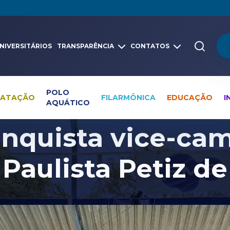
NIVERSITÁRIOS
TRANSPARÊNCIA
CONTATOS
POLO
NATAÇÃO
FILARMÔNICA
EDUCAÇÃO
I
AQUÁTICO
Pesquisa global
Notícias
Natação
nquista vice-ca
 Paulista Petiz d