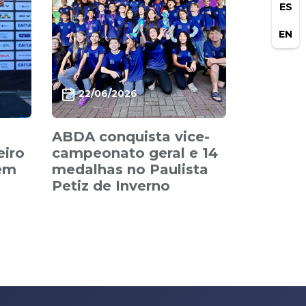
ES
EN
22/06/2026
ABDA conquista vice-
eiro
campeonato geral e 14
 em
medalhas no Paulista
Petiz de Inverno