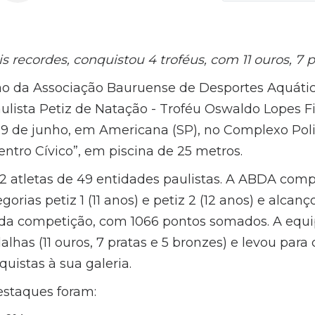
 recordes, conquistou 4 troféus, com 11 ouros, 7 p
ão da Associação Bauruense de Desportes Aquátic
ista Petiz de Natação - Troféu Oswaldo Lopes Fio
 29 de junho, em Americana (SP), no Complexo Poli
ntro Cívico”, em piscina de 25 metros.
2 atletas de 49 entidades paulistas. A ABDA com
rias petiz 1 (11 anos) e petiz 2 (12 anos) e alcanç
da competição, com 1066 pontos somados. A equi
has (11 ouros, 7 pratas e 5 bronzes) e levou para 
istas à sua galeria.
estaques foram: