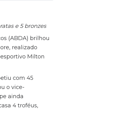
ratas e 5 bronzes
os (ABDA) brilhou
re, realizado
esportivo Milton
petiu com 45
ou o vice-
pe ainda
casa 4 troféus,