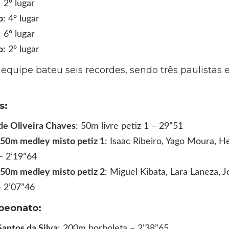
: 2º lugar
o
: 4º lugar
: 6º lugar
o
: 2º lugar
equipe bateu seis recordes, sendo três paulistas e
s:
de Oliveira Chaves
: 50m livre petiz 1 – 29”51
0m medley misto petiz 1
: Isaac Ribeiro, Yago Moura, H
– 2’19”64
0m medley misto petiz 2
: Miguel Kibata, Lara Laneza, J
– 2’07”46
peonato:
Santos da Silva
: 200m borboleta – 2’38”65