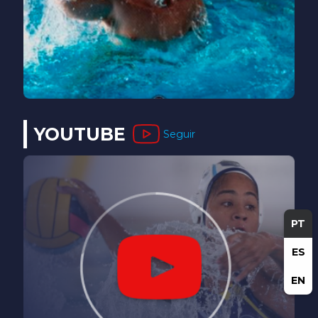
YOUTUBE
Seguir
PT
ES
EN