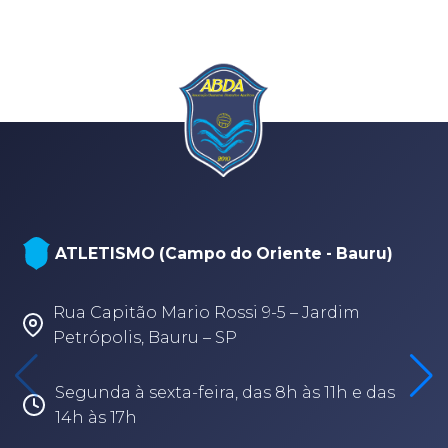
NATAÇÃO, PARANATAÇÃO E POLO
AQUÁTICO (Arena - sede Bauru)
Rua Fabio Geraldo, 2-12 – Jardim Terra
Branca – Bauru/SP
Segunda à sexta-feira, das 8h às 17h30