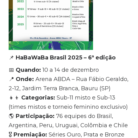
📌
HaBaWaBa Brasil 2025 – 6ª edição
📅
Quando:
10 a 14 de dezembro
📍
Onde:
Arena ABDA – Rua Fábio Geraldo,
2-12, Jardim Terra Branca, Bauru (SP)
👧👦
Categorias:
Sub-11 misto e Sub-13
(times mistos e torneio feminino exclusivo)
🌎
Participação:
76 equipes do Brasil,
Argentina, Peru, Uruguai, Colômbia e Chile
🎖️
Premiação:
Séries Ouro, Prata e Bronze