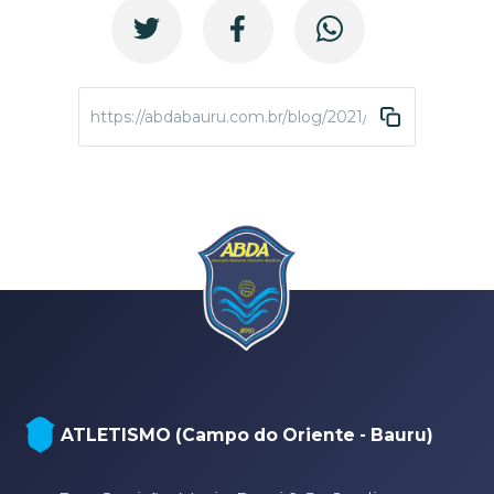
https://abdabauru.com.br/blog/2021/01/07/believer-
ATLETISMO (Campo do Oriente - Bauru)