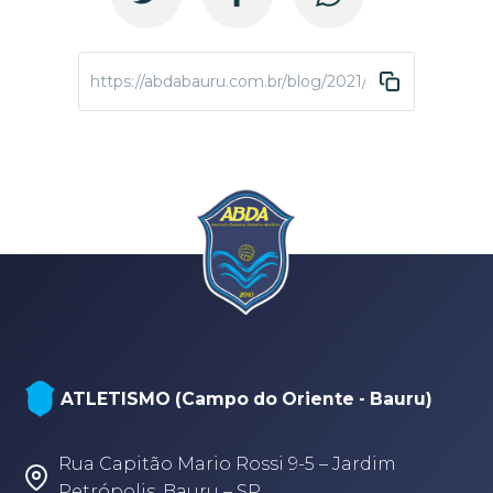
https://abdabauru.com.br/blog/2021/01/07/asa-branc
ATLETISMO (Campo do Oriente - Bauru)
Rua Capitão Mario Rossi 9-5 – Jardim
Petrópolis, Bauru – SP