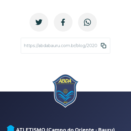
https://abdabauru.com.br/blog/2020/12/17/sea-horse
ATLETISMO (Campo do Oriente - Bauru)