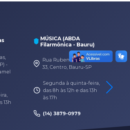
MÚSICA (ABDA
as
Filarmônica - Bauru)
A
A
as,
Rua Rubens Arruda, 3-
P) -
33, Centro, Bauru-SP
Camel
Segunda à quinta-feira,
das 8h às 12h e das 13h
ira,
às 17h
s 13h
(14) 3879-0979