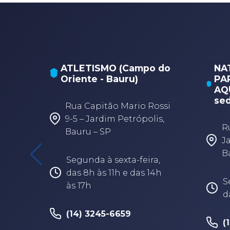
ATLETISMO (Campo do
NA
Oriente - Bauru)
PA
AQU
sed
Rua Capitão Mario Rossi
9-5 – Jardim Petrópolis,
R
Bauru – SP
J
B
Segunda à sexta-feira,
das 8h às 11h e das 14h
S
às 17h
d
(14) 3245-6659
(