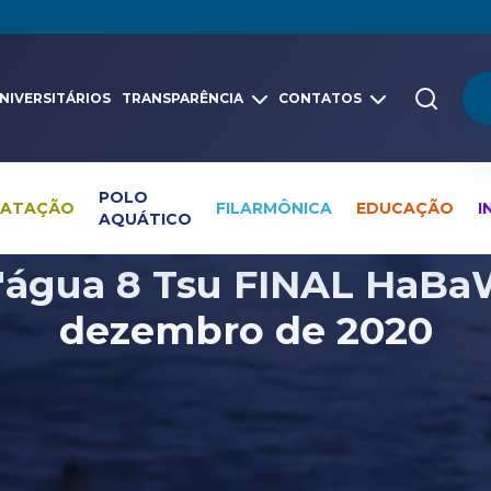
NIVERSITÁRIOS
TRANSPARÊNCIA
CONTATOS
POLO
NATAÇÃO
FILARMÔNICA
EDUCAÇÃO
I
AQUÁTICO
Pesquisa global
Vídeos
Polo Aquático
água 8 Tsu FINAL HaBaW
dezembro de 2020