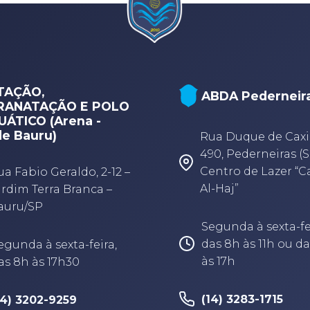
TAÇÃO,
ABDA Pederneir
RANATAÇÃO E POLO
ÁTICO (Arena -
e Bauru)
Rua Duque de Caxi
490, Pederneiras (S
Centro de Lazer “
ua Fabio Geraldo, 2-12 –
Al-Haj”
ardim Terra Branca –
auru/SP
Segunda à sexta-fe
das 8h às 11h ou da
egunda à sexta-feira,
às 17h
as 8h às 17h30
(14) 3283-1715
14) 3202-9259