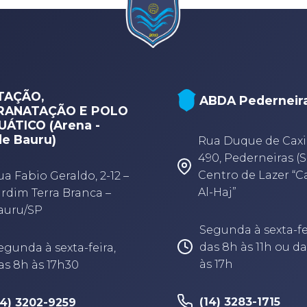
TAÇÃO,
ABDA Pederneir
RANATAÇÃO E POLO
ÁTICO (Arena -
e Bauru)
Rua Duque de Caxi
490, Pederneiras (S
Centro de Lazer “
ua Fabio Geraldo, 2-12 –
Al-Haj”
ardim Terra Branca –
auru/SP
Segunda à sexta-fe
das 8h às 11h ou da
egunda à sexta-feira,
às 17h
as 8h às 17h30
(14) 3283-1715
14) 3202-9259