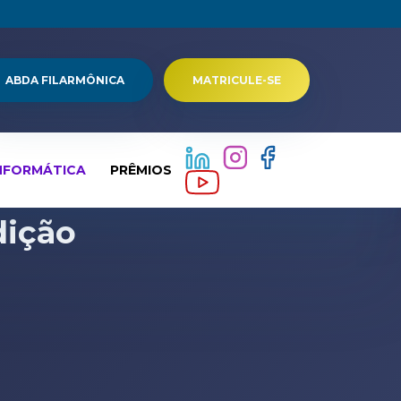
ABDA FILARMÔNICA
MATRICULE-SE
NFORMÁTICA
PRÊMIOS
dição