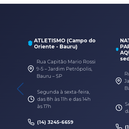
ATLETISMO (Campo do
NA
Oriente - Bauru)
PA
AQU
sed
Rua Capitão Mario Rossi
9-5 – Jardim Petrópolis,
R
Bauru – SP
J
B
Segunda à sexta-feira,
das 8h às 11h e das 14h
S
às 17h
d
(14) 3245-6659
(