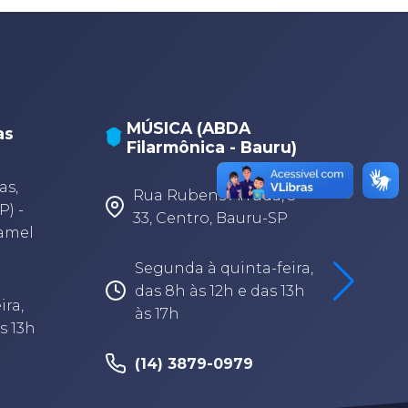
MÚSICA (ABDA
as
Filarmônica - Bauru)
A
A
as,
Rua Rubens Arruda, 3-
P) -
33, Centro, Bauru-SP
Camel
Segunda à quinta-feira,
das 8h às 12h e das 13h
ira,
às 17h
s 13h
(14) 3879-0979