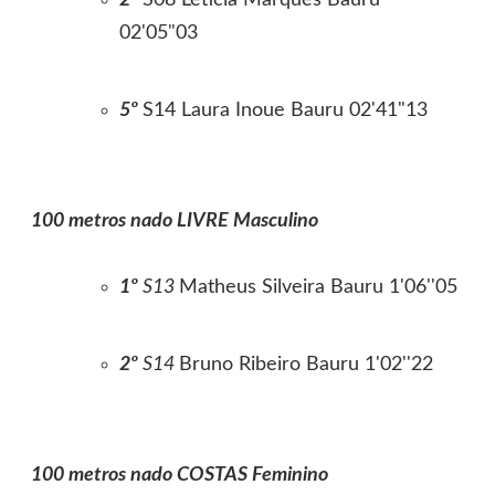
2º
S08 Leticia Marques Bauru
02'05"03
5º
S14 Laura Inoue Bauru 02'41"13
100 metros nado LIVRE Masculino
1º
S13
Matheus Silveira Bauru 1'06''05
2º
S14
Bruno Ribeiro Bauru 1'02''22
100 metros nado COSTAS Feminino