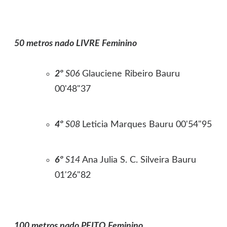
50 metros nado LIVRE Feminino
2º
S06
Glauciene Ribeiro Bauru
00'48"37
4º
S08
Leticia Marques Bauru 00'54"95
6º
S14
Ana Julia S. C. Silveira Bauru
01'26"82
100 metros nado PEITO Feminino