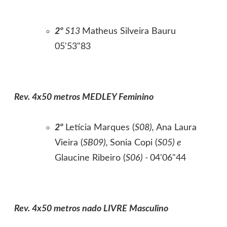
2º
S13
Matheus Silveira Bauru
05'53"83
Rev. 4x50 metros MEDLEY Feminino
2º
Letícia Marques (
S08),
Ana Laura
Vieira (
SB09),
Sonia Copi (
S05) e
Glaucine Ribeiro (
S06) -
04'06"44
Rev. 4x50 metros nado LIVRE Masculino