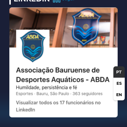
PT
ES
EN