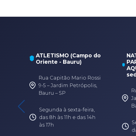
ATLETISMO (Campo do
NA
Oriente - Bauru)
PA
AQU
sed
Rua Capitão Mario Rossi
9-5 – Jardim Petrópolis,
R
Bauru – SP
J
B
Segunda à sexta-feira,
das 8h às 11h e das 14h
S
às 17h
d