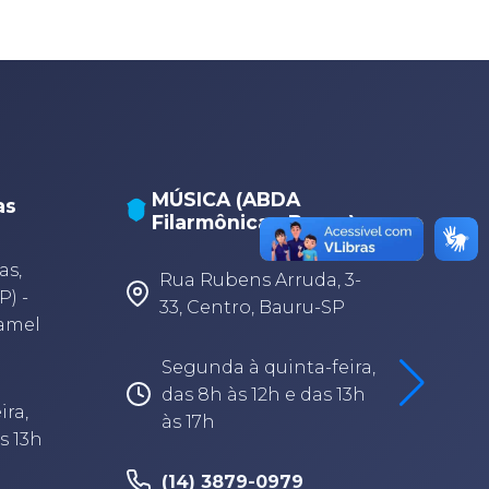
MÚSICA (ABDA
as
Filarmônica - Bauru)
A
A
as,
Rua Rubens Arruda, 3-
P) -
33, Centro, Bauru-SP
Camel
Segunda à quinta-feira,
das 8h às 12h e das 13h
ira,
às 17h
s 13h
(14) 3879-0979