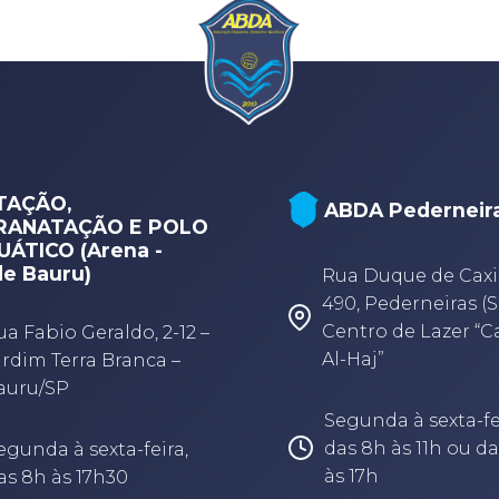
TAÇÃO,
ABDA Pederneir
RANATAÇÃO E POLO
ÁTICO (Arena -
e Bauru)
Rua Duque de Caxi
490, Pederneiras (S
Centro de Lazer “
ua Fabio Geraldo, 2-12 –
Al-Haj”
ardim Terra Branca –
auru/SP
Segunda à sexta-fe
das 8h às 11h ou da
egunda à sexta-feira,
às 17h
as 8h às 17h30