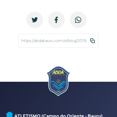
https://abdabauru.com.br/blog/2019/06/12/abda-11-
ATLETISMO (Campo do Oriente - Bauru)