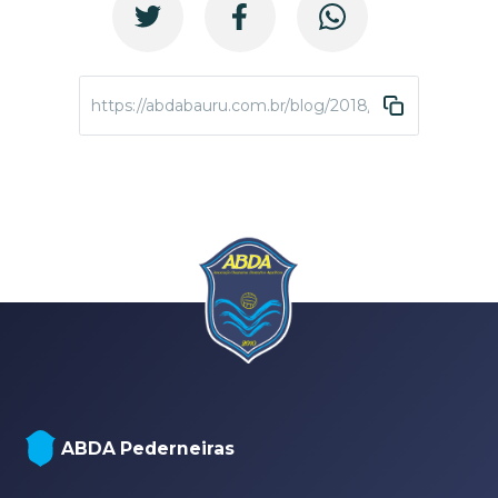
https://abdabauru.com.br/blog/2018/12/04/festival-
ABDA Pederneiras