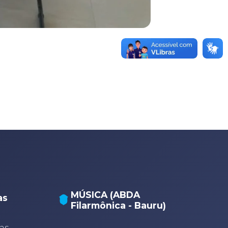
MÚSICA (ABDA
as
Filarmônica - Bauru)
A
A
as,