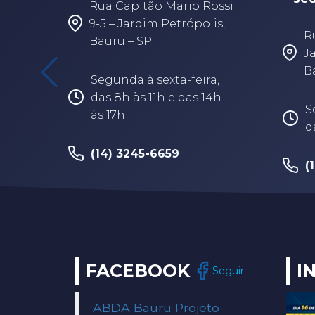
Rua Capitão Mario Rossi
9-5 – Jardim Petrópolis,
R
Bauru – SP
J
B
Segunda à sexta-feira,
das 8h às 11h e das 14h
S
às 17h
d
(14) 3245-6659
(
FACEBOOK
I
Seguir
ABDA Bauru Projeto