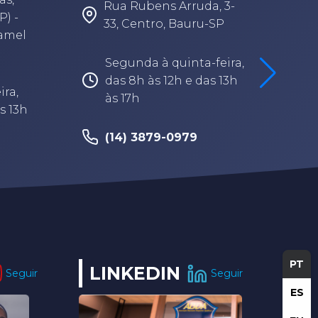
Rua Rubens Arruda, 3-
P) -
33, Centro, Bauru-SP
Camel
Segunda à quinta-feira,
das 8h às 12h e das 13h
ira,
às 17h
s 13h
(14) 3879-0979
PT
LINKEDIN
Seguir
Seguir
ES