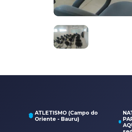
ATLETISMO (Campo do
NA
Oriente - Bauru)
PA
AQU
sed