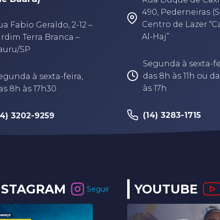
490, Pederneiras (S
Centro de Lazer “
ua Fabio Geraldo, 2-12 –
Al-Haj”
ardim Terra Branca –
auru/SP
Segunda à sexta-fe
das 8h às 11h ou da
egunda à sexta-feira,
às 17h
as 8h às 17h30
(14) 3283-1715
14) 3202-9259
NSTAGRAM
YOUTUBE
Seguir