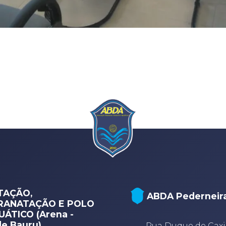
TAÇÃO,
ABDA Pederneir
RANATAÇÃO E POLO
ÁTICO (Arena -
e Bauru)
Rua Duque de Caxi