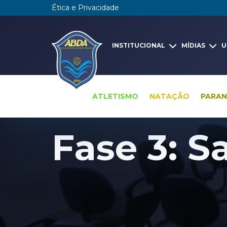
Ética e Privacidade
INSTITUCIONAL
MÍDIAS
U
ATLETISMO
NATAÇÃO
PARA
Arena ABDA - fases da obra
Fase 3: S