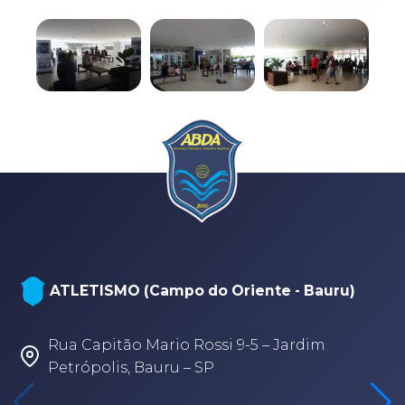
ATLETISMO (Campo do Oriente - Bauru)
Rua Capitão Mario Rossi 9-5 – Jardim
Petrópolis, Bauru – SP