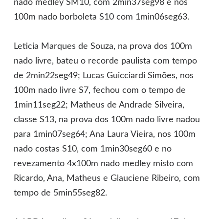
nado medley SM10, com 2min37seg98 e nos
100m nado borboleta S10 com 1min06seg63.
Leticia Marques de Souza, na prova dos 100m
nado livre, bateu o recorde paulista com tempo
de 2min22seg49; Lucas Guicciardi Simões, nos
100m nado livre S7, fechou com o tempo de
1min11seg22; Matheus de Andrade Silveira,
classe S13, na prova dos 100m nado livre nadou
para 1min07seg64; Ana Laura Vieira, nos 100m
nado costas S10, com 1min30seg60 e no
revezamento 4x100m nado medley misto com
Ricardo, Ana, Matheus e Glauciene Ribeiro, com
tempo de 5min55seg82.