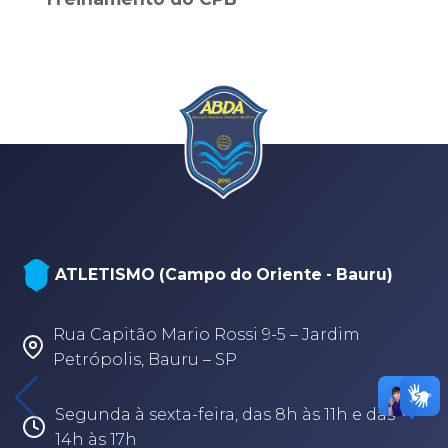
ATLETISMO (Campo do Oriente - Bauru)
Rua Capitão Mario Rossi 9-5 – Jardim
Petrópolis, Bauru – SP
Segunda à sexta-feira, das 8h às 11h e das
14h às 17h