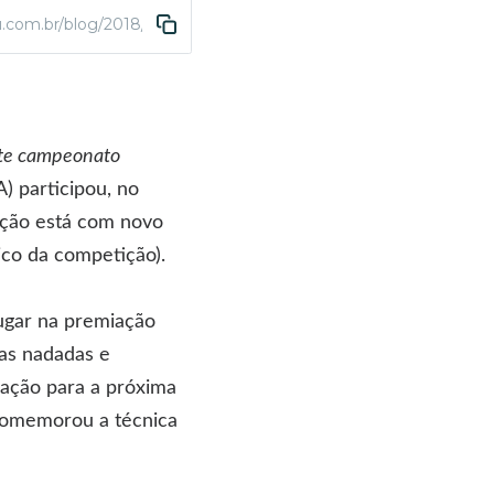
.com.br/blog/2018/02/26/equipe-paralimpica-da-abda-termina-cir
ste campeonato
 participou, no
tição está com novo
co da competição).
lugar na premiação
vas nadadas e
ação para a próxima
 comemorou a técnica