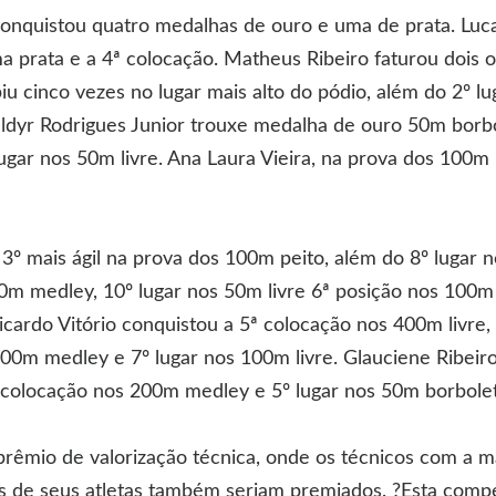
conquistou quatro medalhas de ouro e uma de prata. Luc
a prata e a 4ª colocação. Matheus Ribeiro faturou dois o
 cinco vezes no lugar mais alto do pódio, além do 2º lug
ldyr Rodrigues Junior trouxe medalha de ouro 50m borbo
ugar nos 50m livre. Ana Laura Vieira, na prova dos 100m p
 3º mais ágil na prova dos 100m peito, além do 8º lugar n
m medley, 10º lugar nos 50m livre 6ª posição nos 100m 
Ricardo Vitório conquistou a 5ª colocação nos 400m livre
 200m medley e 7º lugar nos 100m livre. Glauciene Ribeir
 colocação nos 200m medley e 5º lugar nos 50m borbolet
prêmio de valorização técnica, onde os técnicos com a 
s de seus atletas também seriam premiados. ?Esta compe