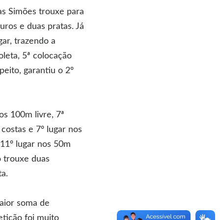
as Simões trouxe para
uros e duas pratas. Já
ar, trazendo a
leta, 5ª colocação
eito, garantiu o 2º
os 100m livre, 7ª
costas e 7º lugar nos
, 11º lugar nos 50m
o trouxe duas
a.
maior soma de
tição foi muito