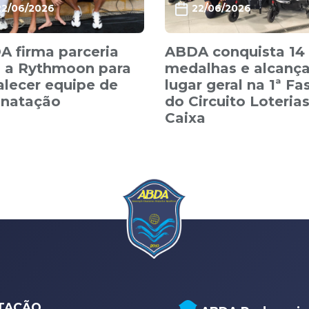
22/06/2026
22/06/2026
 firma parceria
ABDA conquista 14
 a Rythmoon para
medalhas e alcança
alecer equipe de
lugar geral na 1ª Fa
anatação
do Circuito Loteria
Caixa
TAÇÃO,