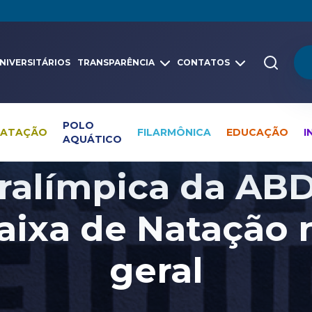
NIVERSITÁRIOS
TRANSPARÊNCIA
CONTATOS
POLO
NATAÇÃO
FILARMÔNICA
EDUCAÇÃO
I
AQUÁTICO
Pesquisa global
Notícias
Paranatação
ralímpica da AB
aixa de Natação 
geral