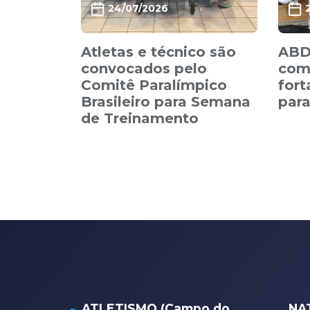
24/07/2026
Atletas e técnico são
ABDA
convocados pelo
com
Comitê Paralímpico
fort
Brasileiro para Semana
par
de Treinamento
ATLETISMO (Campo do
NA