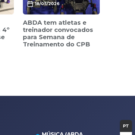
18/05/2026
ABDA tem atletas e
 4º
treinador convocados
se
para Semana de
s
Treinamento do CPB
PT
MÚSICA (ABDA