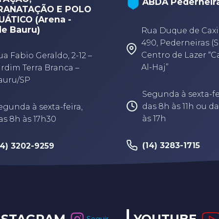
ABDA Pederneir
RANATAÇÃO E POLO
ÁTICO (Arena -
e Bauru)
Rua Duque de Caxi
490, Pederneiras (S
Centro de Lazer “
ua Fabio Geraldo, 2-12 –
Al-Haj”
ardim Terra Branca –
auru/SP
Segunda à sexta-fe
das 8h às 11h ou da
egunda à sexta-feira,
às 17h
as 8h às 17h30
(14) 3283-1715
14) 3202-9259
NSTAGRAM
YOUTUBE
Seguir