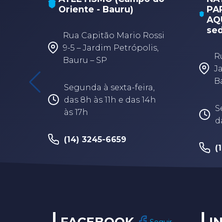
Oriente - Bauru)
PA
AQU
sed
Rua Capitão Mario Rossi
9-5 – Jardim Petrópolis,
R
Bauru – SP
J
B
Segunda à sexta-feira,
das 8h às 11h e das 14h
S
às 17h
d
(14) 3245-6659
(
FACEBOOK
I
Seguir