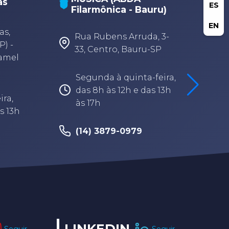
as
ES
Filarmônica - Bauru)
A
A
EN
as,
Rua Rubens Arruda, 3-
P) -
33, Centro, Bauru-SP
Camel
Segunda à quinta-feira,
das 8h às 12h e das 13h
ira,
às 17h
s 13h
(14) 3879-0979
LINKEDIN
Seguir
Seguir