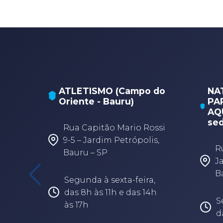
ATLETISMO (Campo do
NA
Oriente - Bauru)
PA
AQU
sed
Rua Capitão Mario Rossi
9-5 – Jardim Petrópolis,
R
Bauru – SP
J
B
Segunda à sexta-feira,
das 8h às 11h e das 14h
S
às 17h
d