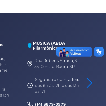
MÚSICA (ABDA
as
Filarmônica - Bauru)
A
A
as,
Rua Rubens Arruda, 3-
P) -
33, Centro, Bauru-SP
Camel
Segunda à quinta-feira,
das 8h às 12h e das 13h
ira,
às 17h
s 13h
(14) 3879-0979