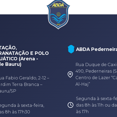
TAÇÃO,
ABDA Pederneir
RANATAÇÃO E POLO
ÁTICO (Arena -
e Bauru)
Rua Duque de Caxi
490, Pederneiras (S
Centro de Lazer “
ua Fabio Geraldo, 2-12 –
Al-Haj”
ardim Terra Branca –
auru/SP
Segunda à sexta-fe
das 8h às 11h ou da
egunda à sexta-feira,
às 17h
as 8h às 17h30