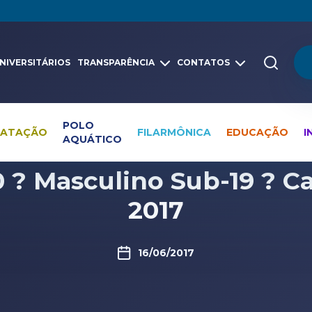
NIVERSITÁRIOS
TRANSPARÊNCIA
CONTATOS
POLO
NATAÇÃO
FILARMÔNICA
EDUCAÇÃO
I
AQUÁTICO
Pesquisa global
Vídeos
Polo Aquático
? Masculino Sub-19 ? Ca
2017
16/06/2017