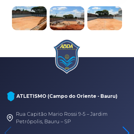
ATLETISMO (Campo do Oriente - Bauru)
Rua Capitão Mario Rossi 9-5 – Jardim
Petrópolis, Bauru – SP