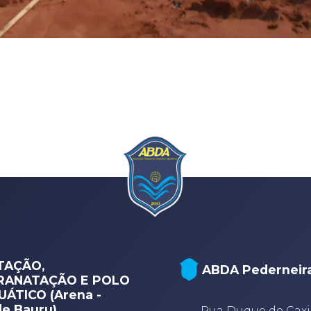
TAÇÃO,
ABDA Pederneir
RANATAÇÃO E POLO
ÁTICO (Arena -
e Bauru)
Rua Duque de Caxi