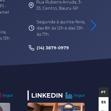
Rua Rubens Arruda, 3-
P) -
33, Centro, Bauru-SP
Camel
Segunda à quinta-feira,
das 8h às 12h e das 13h
ira,
às 17h
s 13h
(14) 3879-0979
PT
LINKEDIN
Seguir
Seguir
ES