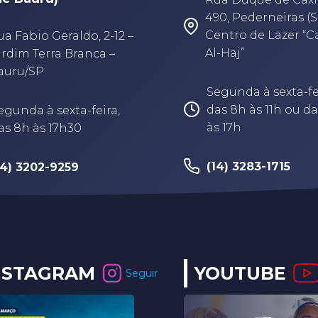
490, Pederneiras (S
Centro de Lazer “
ua Fabio Geraldo, 2-12 –
Al-Haj”
ardim Terra Branca –
auru/SP
Segunda à sexta-fe
das 8h às 11h ou da
egunda à sexta-feira,
às 17h
as 8h às 17h30
(14) 3283-1715
14) 3202-9259
NSTAGRAM
YOUTUBE
Seguir