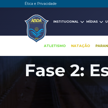
Ética e Privacidade
INSTITUCIONAL
MÍDIAS
U
ATLETISMO
NATAÇÃO
PARA
Arena ABDA - fases da obra
Fase 2: E