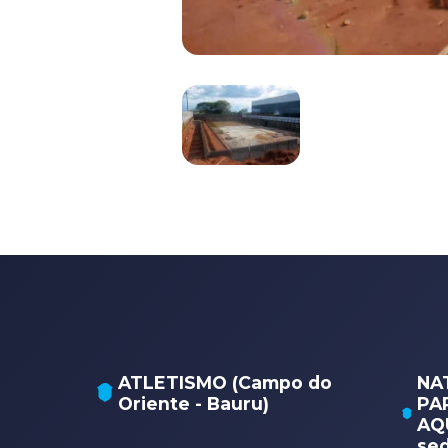
ATLETISMO (Campo do
NA
Oriente - Bauru)
PA
AQU
sed