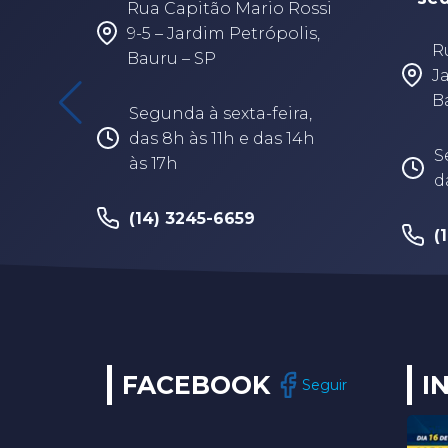
Rua Capitão Mario Rossi
9-5 – Jardim Petrópolis,
R
Bauru – SP
J
B
Segunda à sexta-feira,
das 8h às 11h e das 14h
S
às 17h
d
(14) 3245-6659
(
FACEBOOK
I
Seguir