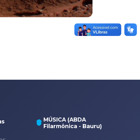
MÚSICA (ABDA
as
Filarmônica - Bauru)
A
A
as,