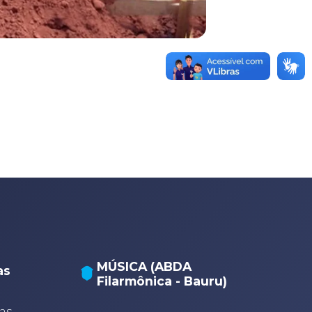
MÚSICA (ABDA
as
Filarmônica - Bauru)
A
A
as,