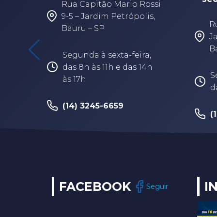
Rua Capitão Mario Rossi
9-5 – Jardim Petrópolis,
R
Bauru – SP
J
B
Segunda à sexta-feira,
das 8h às 11h e das 14h
S
às 17h
d
(14) 3245-6659
(
FACEBOOK
I
Seguir