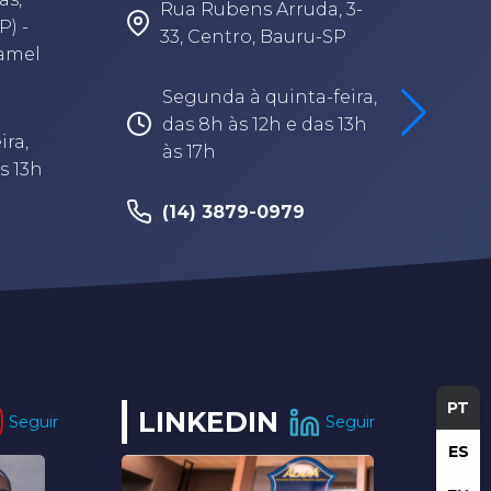
Rua Rubens Arruda, 3-
P) -
33, Centro, Bauru-SP
Camel
Segunda à quinta-feira,
das 8h às 12h e das 13h
ira,
às 17h
s 13h
(14) 3879-0979
PT
LINKEDIN
Seguir
Seguir
ES