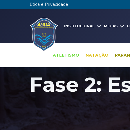
Ética e Privacidade
INSTITUCIONAL
MÍDIAS
U
ATLETISMO
NATAÇÃO
PARA
Arena ABDA - fases da obra
Fase 2: E