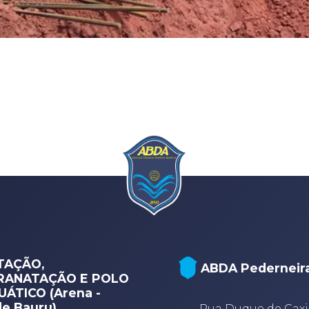
TAÇÃO,
ABDA Pederneir
RANATAÇÃO E POLO
ÁTICO (Arena -
e Bauru)
Rua Duque de Caxi