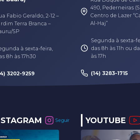
490, Pederneiras (S
Centro de Lazer “
ua Fabio Geraldo, 2-12 –
Al-Haj”
ardim Terra Branca –
auru/SP
Segunda à sexta-fe
das 8h às 11h ou da
egunda à sexta-feira,
às 17h
as 8h às 17h30
(14) 3283-1715
14) 3202-9259
NSTAGRAM
YOUTUBE
Seguir