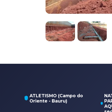
ATLETISMO (Campo do
NA
Oriente - Bauru)
PA
AQU
sed