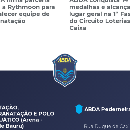
 firma parceria
ABDA conquista 14
 a Rythmoon para
medalhas e alcança
alecer equipe de
lugar geral na 1ª Fa
anatação
do Circuito Loteria
Caixa
TAÇÃO,
ABDA Pederneir
RANATAÇÃO E POLO
ÁTICO (Arena -
e Bauru)
Rua Duque de Caxi