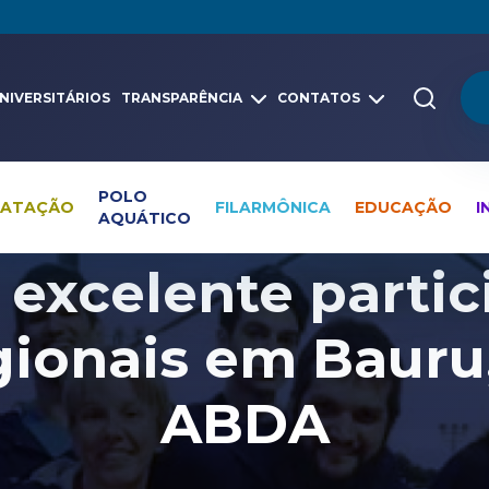
NIVERSITÁRIOS
TRANSPARÊNCIA
CONTATOS
POLO
NATAÇÃO
FILARMÔNICA
EDUCAÇÃO
I
AQUÁTICO
Pesquisa global
Notícias
Paranatação
excelente partic
ionais em Bauru
ABDA