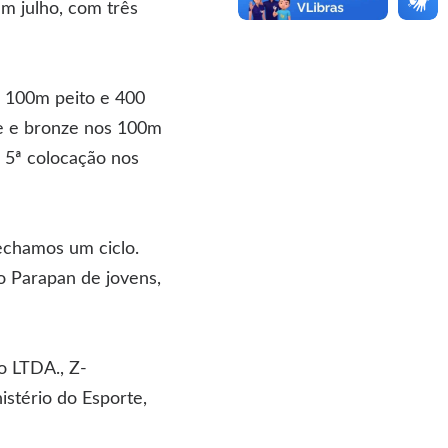
m julho, com três
s 100m peito e 400
e e bronze nos 100m
 5ª colocação nos
echamos um ciclo.
o Parapan de jovens,
o LTDA., Z-
stério do Esporte,