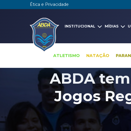
Ética e Privacidade
INSTITUCIONAL
MÍDIAS
U
ATLETISMO
NATAÇÃO
PARA
ABDA tem 
Jogos Reg