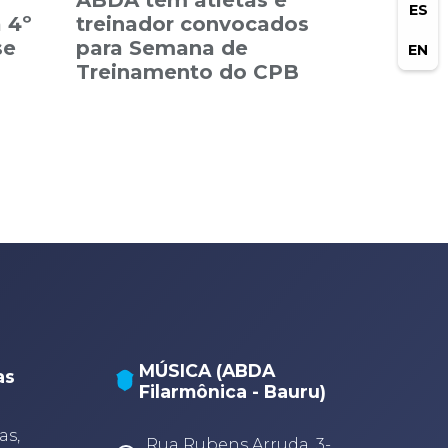
ABDA tem atletas e
ES
 4º
treinador convocados
se
para Semana de
EN
s
Treinamento do CPB
MÚSICA (ABDA
as
Filarmônica - Bauru)
A
A
as,
Rua Rubens Arruda, 3-