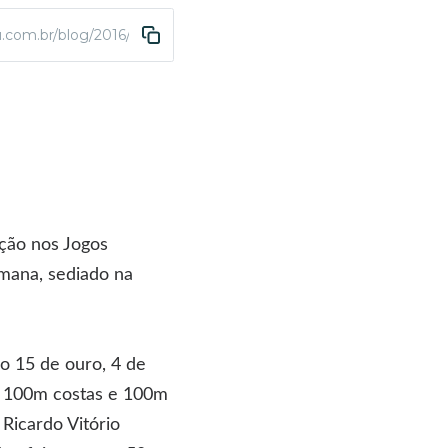
u.com.br/blog/2016/08/24/abda-tem-excelente-participacao-nos-
ção nos Jogos
mana, sediado na
o 15 de ouro, 4 de
s 100m costas e 100m
Ricardo Vitório