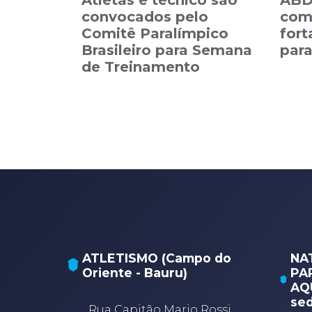
Atletas e técnico são
ABDA
convocados pelo
com
Comitê Paralímpico
fort
Brasileiro para Semana
par
de Treinamento
ATLETISMO (Campo do
NA
Oriente - Bauru)
PA
AQU
sed
Rua Capitão Mario Rossi