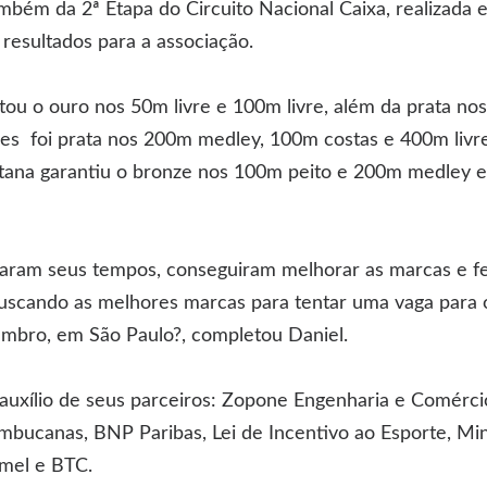
bém da 2ª Etapa do Circuito Nacional Caixa, realizada e
 resultados para a associação.
ou o ouro nos 50m livre e 100m livre, além da prata no
es foi prata nos 200m medley, 100m costas e 400m livr
stana garantiu o bronze nos 100m peito e 200m medley e
ixaram seus tempos, conseguiram melhorar as marcas e f
uscando as melhores marcas para tentar uma vaga para 
mbro, em São Paulo?, completou Daniel.
uxílio de seus parceiros: Zopone Engenharia e Comérci
bucanas, BNP Paribas, Lei de Incentivo ao Esporte, Mini
mel e BTC.