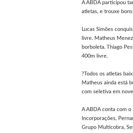
A ABDA participou tam
atletas, e trouxe bons
Lucas Simões conquist
livre. Matheus Menez
borboleta. Thiago Pe
400m livre.
?Todos os atletas ba
Matheus ainda está b
com seletiva em nove
A ABDA conta com o a
Incorporações, Pernam
Grupo Multicobra, Se