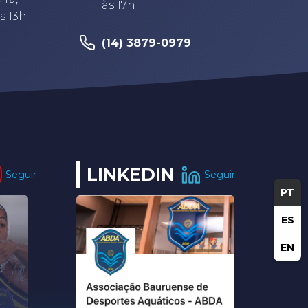
às 17h
s 13h
(14) 3879-0979
LINKEDIN
Seguir
Seguir
PT
ES
EN