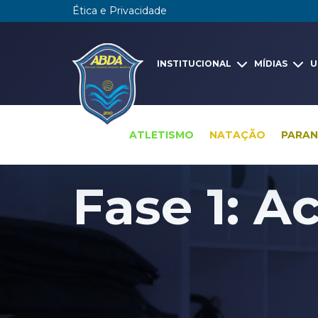
Ética e Privacidade
INSTITUCIONAL
MÍDIAS
U
ATLETISMO
NATAÇÃO
PARA
Arena ABDA - fases da obra
Fase 1: 