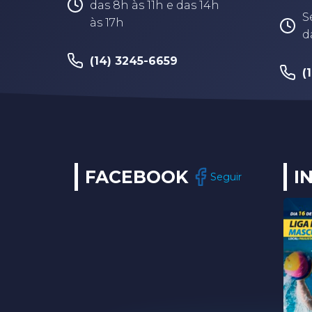
das 8h às 11h e das 14h
S
às 17h
d
(14) 3245-6659
(
FACEBOOK
I
Seguir