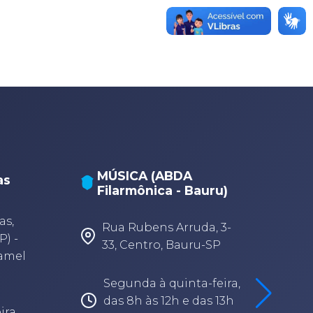
MÚSICA (ABDA
as
Filarmônica - Bauru)
A
A
as,
Rua Rubens Arruda, 3-
P) -
33, Centro, Bauru-SP
Camel
Segunda à quinta-feira,
das 8h às 12h e das 13h
ira,