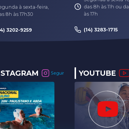
das 8h às 11h ou da
egunda à sexta-feira,
às 17h
as 8h às 17h30
(14) 3283-1715
14) 3202-9259
NSTAGRAM
YOUTUBE
Seguir