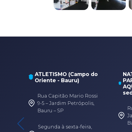
ATLETISMO (Campo do
NA
Oriente - Bauru)
PA
AQU
sed
Rua Capitão Mario Rossi
9-5 – Jardim Petrópolis,
R
Bauru – SP
J
B
Segunda à sexta-feira,