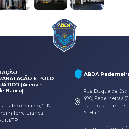
TAÇÃO,
ABDA Pederneir
RANATAÇÃO E POLO
ÁTICO (Arena -
e Bauru)
Rua Duque de Caxi
490, Pederneiras (S
Centro de Lazer “
ua Fabio Geraldo, 2-12 –
Al-Haj”
ardim Terra Branca –
auru/SP
Segunda à sexta-fe