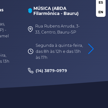
ES
MÚSICA (ABDA
as
EN
Filarmônica - Bauru)
A
A
as,
Rua Rubens Arruda, 3-
P) -
33, Centro, Bauru-SP
Camel
Segunda à quinta-feira,
das 8h às 12h e das 13h
ira,
às 17h
s 13h
(14) 3879-0979