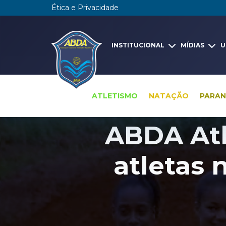
Ética e Privacidade
INSTITUCIONAL
MÍDIAS
U
ATLETISMO
NATAÇÃO
PARA
ABDA Atl
atletas 