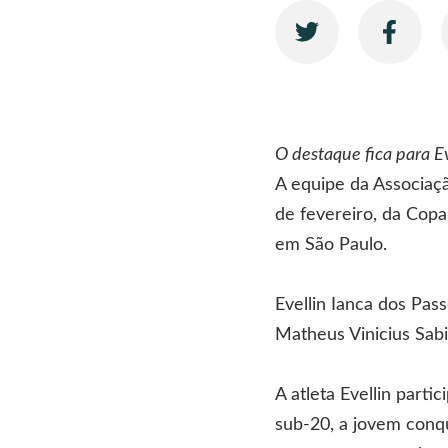
O destaque fica para E
A equipe da Associaç
de fevereiro, da Copa
em São Paulo.
Evellin Ianca dos Pas
Matheus Vinicius Sab
A atleta Evellin part
sub-20, a jovem conqu