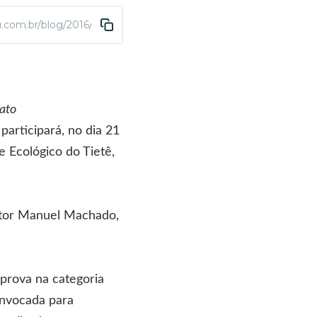
.com.br/blog/2016/02/17/abda-atletismo-participa-com-seis-atlet
ato
articipará, no dia 21
e Ecológico do Tietê,
Vitor Manuel Machado,
 prova na categoria
onvocada para