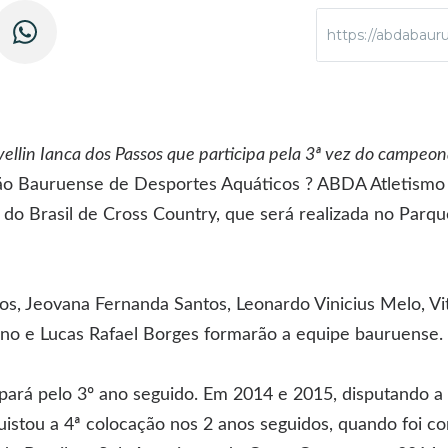
https://abdabauru
vellin Ianca dos Passos que participa pela 3ª vez do campeon
ão Bauruense de Desportes Aquáticos ? ABDA Atletismo p
 do Brasil de Cross Country, que será realizada no Parqu
sos, Jeovana Fernanda Santos, Leonardo Vinicius Melo, 
ino e Lucas Rafael Borges formarão a equipe bauruense.
icipará pelo 3º ano seguido. Em 2014 e 2015, disputando a
istou a 4ª colocação nos 2 anos seguidos, quando foi c