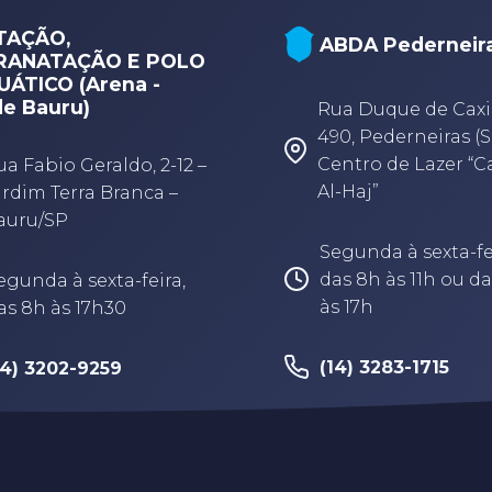
TAÇÃO,
ABDA Pederneir
RANATAÇÃO E POLO
ÁTICO (Arena -
e Bauru)
Rua Duque de Caxi
490, Pederneiras (S
Centro de Lazer “
ua Fabio Geraldo, 2-12 –
Al-Haj”
ardim Terra Branca –
auru/SP
Segunda à sexta-fe
das 8h às 11h ou da
egunda à sexta-feira,
às 17h
as 8h às 17h30
(14) 3283-1715
14) 3202-9259