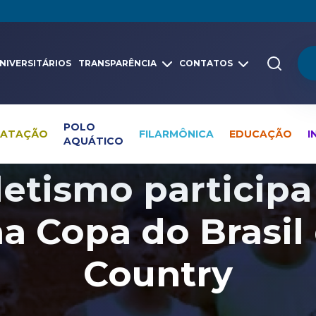
NIVERSITÁRIOS
TRANSPARÊNCIA
CONTATOS
POLO
NATAÇÃO
FILARMÔNICA
EDUCAÇÃO
I
AQUÁTICO
Pesquisa global
Notícias
Atletismo
etismo participa
na Copa do Brasil
Country