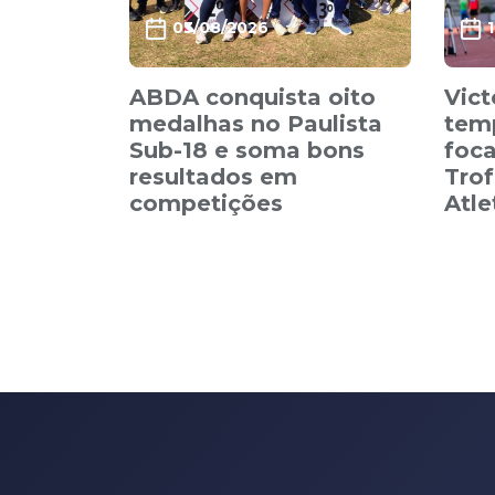
03/08/2026
ABDA conquista oito
Vict
medalhas no Paulista
tem
Sub-18 e soma bons
foca
resultados em
Trof
competições
Atl