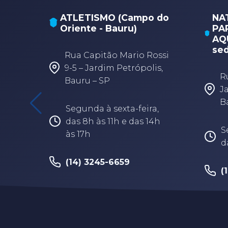
ATLETISMO (Campo do
NA
Oriente - Bauru)
PA
AQU
sed
Rua Capitão Mario Rossi
9-5 – Jardim Petrópolis,
R
Bauru – SP
J
B
Segunda à sexta-feira,
das 8h às 11h e das 14h
S
às 17h
d
(14) 3245-6659
(