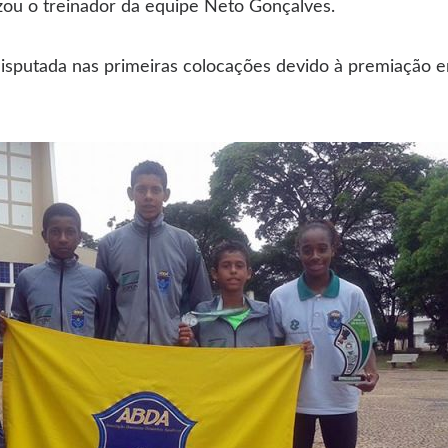
izou o treinador da equipe Neto Gonçalves.
disputada nas primeiras colocações devido à premiação e