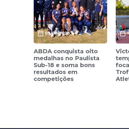
03/08/2026
ABDA conquista oito
Vict
medalhas no Paulista
tem
Sub-18 e soma bons
foca
resultados em
Trof
competições
Atl