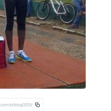
.com.br/blog/2015/12/23/abda-atletismo-destaca-se-na-6a-corrida