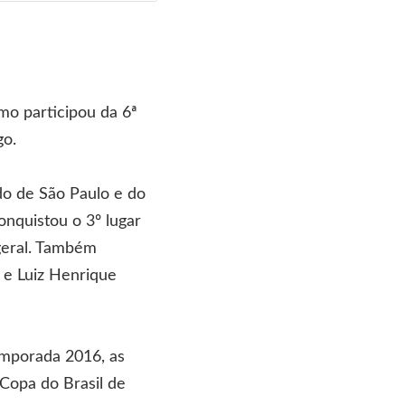
mo participou da 6ª
go.
ado de São Paulo e do
onquistou o 3º lugar
 geral. Também
 e Luiz Henrique
emporada 2016, as
Copa do Brasil de