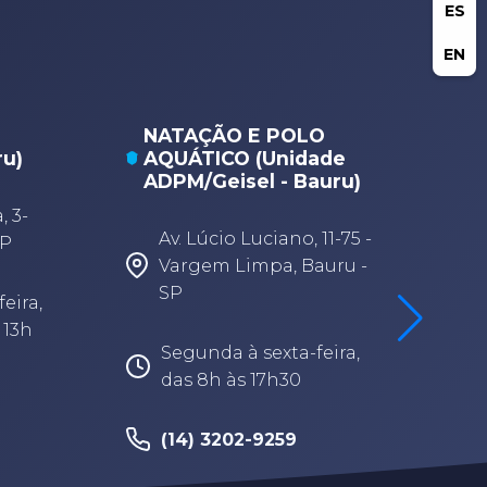
ES
EN
NATAÇÃO E POLO
ru)
AQUÁTICO (Unidade
ADPM/Geisel - Bauru)
 3-
Av. Lúcio Luciano, 11-75 -
SP
Vargem Limpa, Bauru -
SP
eira,
 13h
Segunda à sexta-feira,
das 8h às 17h30
(14) 3202-9259