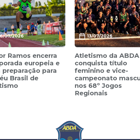
16/07/2026
13/07/2026
or Ramos encerra
Atletismo da ABDA
porada europeia e
conquista título
 preparação para
feminino e vice-
éu Brasil de
campeonato mascu
etismo
nos 68º Jogos
Regionais