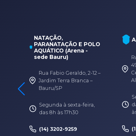
 do
NATAÇÃO,
A
PARANATAÇÃO E POLO
AQUÁTICO (Arena -
sede Bauru)
R
ossi
4
s,
C
Rua Fabio Geraldo, 2-12 –
Al
Jardim Terra Branca –
Bauru/SP
,
S
4h
d
Segunda à sexta-feira,
à
das 8h às 17h30
(
(14) 3202-9259