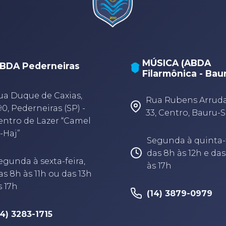
MÚSICA (ABDA
BDA Pederneiras
Filarmônica - Bau
ua Duque de Caxias,
Rua Rubens Arruda,
90, Pederneiras (SP) -
33, Centro, Bauru-
entro de Lazer “Camel
-Haj”
Segunda à quinta-f
das 8h às 12h e das
egunda à sexta-feira,
às 17h
as 8h às 11h ou das 13h
s 17h
(14) 3879-0979
14) 3283-1715