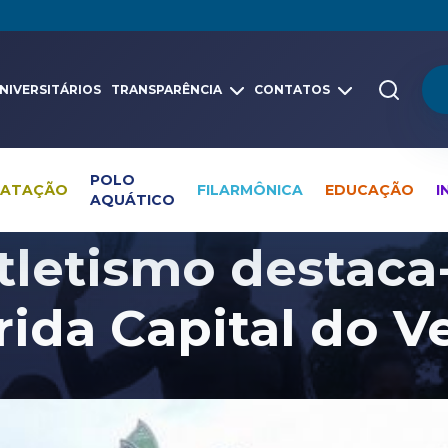
NIVERSITÁRIOS
TRANSPARÊNCIA
CONTATOS
POLO
NATAÇÃO
FILARMÔNICA
EDUCAÇÃO
I
AQUÁTICO
Pesquisa global
Notícias
Atletismo
letismo destaca-
rida Capital do V