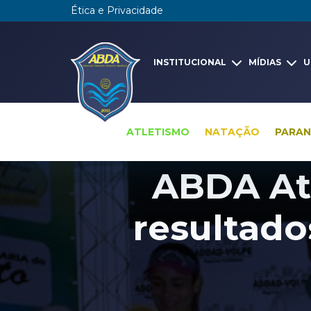
Ética e Privacidade
INSTITUCIONAL
MÍDIAS
U
ATLETISMO
NATAÇÃO
PARA
ABDA At
resultado