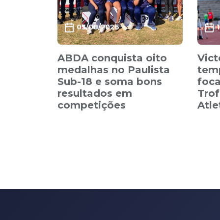
03/08/2026
ABDA conquista oito
Vict
medalhas no Paulista
tem
Sub-18 e soma bons
foca
resultados em
Trof
competições
Atl