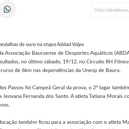
https://abdabauru
medalhas de ouro na etapa Addad Volpe
 da Associação Bauruense de Desportes Aquáticos (ABDA
ultados, no último sábado, 19/12, no Circuito RH Fitness
rcurso de 6km nas dependências da Unesp de Bauru.
a dos Passos foi Campeã Geral da prova, o 2º lugar tamb
 Jeovana Fernanda dos Santo. A atleta Tatiana Morais co
anos.
locação também ficou para a associação com o atleta Ma