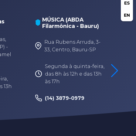
ES
EN
MÚSICA (ABDA
as
Filarmônica - Bauru)
A
A
as,
Rua Rubens Arruda, 3-
P) -
33, Centro, Bauru-SP
Camel
Segunda à quinta-feira,
das 8h às 12h e das 13h
ira,
às 17h
s 13h
(14) 3879-0979