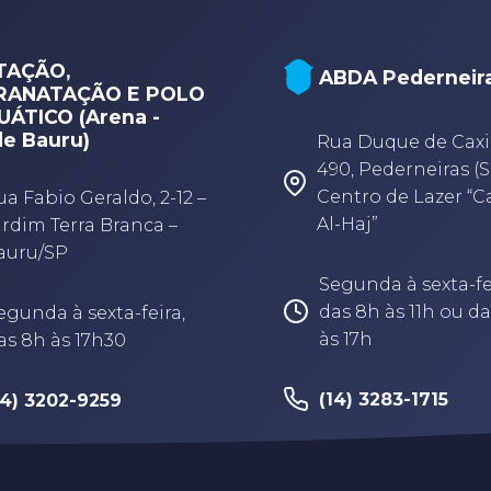
TAÇÃO,
ABDA Pederneir
RANATAÇÃO E POLO
ÁTICO (Arena -
e Bauru)
Rua Duque de Caxi
490, Pederneiras (S
Centro de Lazer “
ua Fabio Geraldo, 2-12 –
Al-Haj”
ardim Terra Branca –
auru/SP
Segunda à sexta-fe
das 8h às 11h ou da
egunda à sexta-feira,
às 17h
as 8h às 17h30
(14) 3283-1715
14) 3202-9259