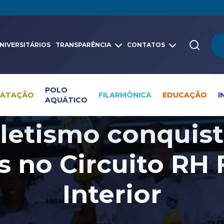
NIVERSITÁRIOS
TRANSPARÊNCIA
CONTATOS
POLO
NATAÇÃO
FILARMÔNICA
EDUCAÇÃO
I
AQUÁTICO
Pesquisa global
Notícias
Atletismo
letismo conquist
s no Circuito RH 
Interior