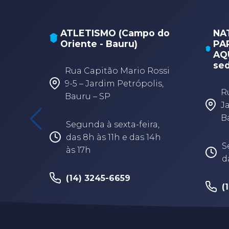
ATLETISMO (Campo do
NA
Oriente - Bauru)
PA
AQU
sed
Rua Capitão Mario Rossi
9-5 – Jardim Petrópolis,
R
Bauru – SP
J
B
Segunda à sexta-feira,
das 8h às 11h e das 14h
S
às 17h
d
(14) 3245-6659
(