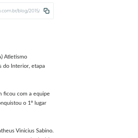
.com.br/blog/2015/12/23/abda-atletismo-conquista-otimos-resultad
) Atletismo
 do Interior, etapa
ém ficou com a equipe
nquistou o 1º lugar
theus Vinicius Sabino.