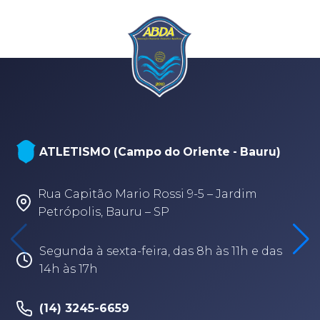
ATLETISMO (Campo do Oriente - Bauru)
Rua Capitão Mario Rossi 9-5 – Jardim
Petrópolis, Bauru – SP
Segunda à sexta-feira, das 8h às 11h e das
14h às 17h
(14) 3245-6659