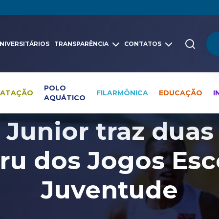
NIVERSITÁRIOS
TRANSPARÊNCIA
CONTATOS
POLO
NATAÇÃO
FILARMÔNICA
EDUCAÇÃO
I
AQUÁTICO
Pesquisa global
Notícias
Atletismo
 Junior traz dua
ru dos Jogos Esc
Juventude