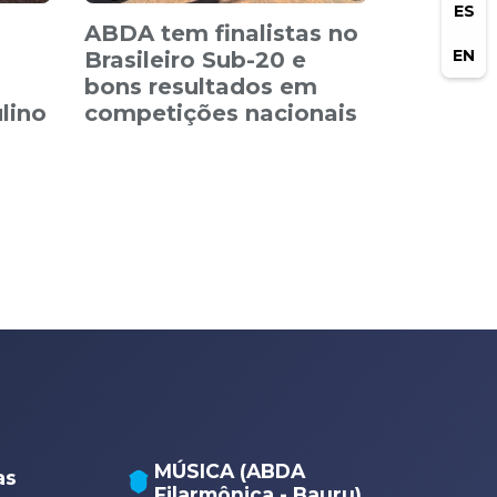
ES
ABDA tem finalistas no
EN
Brasileiro Sub-20 e
bons resultados em
lino
competições nacionais
MÚSICA (ABDA
as
Filarmônica - Bauru)
A