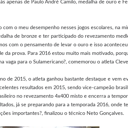
rás apenas de Paulo André Camilo, medalha de ouro e Fe
to com o meu desempenho nesses jogos escolares, na min
edalha de bronze e ter participado do revezamento medl
mos com o pensamento de levar o ouro e isso aconteceu 
e da prova. Para 2016 estou muito mais motivado, porq
ma vaga para o Sulamericano?, comemorou o atleta Cleve
no de 2015, o atleta ganhou bastante destaque e vem evo
celentes resultados em 2015, sendo vice-campeão brasi
sileiro no revezamento 4x400 misto e encerra a tempo
ltados, já se preparando para a temporada 2016, onde t
ões importantes?, finalizou o técnico Neto Gonçalves.