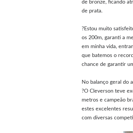
de bronze, ficando at
de prata.
?Estou muito satisfei
os 200m, garanti a m
em minha vida, entra
que batemos o record
chance de garantir u
No balanço geral do a
?O Cleverson teve ex
metros e campeão bra
estes excelentes resu
com diversas competiç