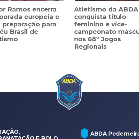
or Ramos encerra
Atletismo da ABDA
porada europeia e
conquista título
 preparação para
feminino e vice-
éu Brasil de
campeonato mascu
etismo
nos 68º Jogos
Regionais
TAÇÃO,
ABDA Pederneir
RANATAÇÃO E POLO