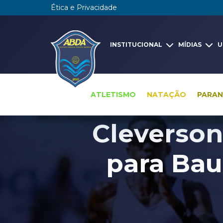
Ética e Privacidade
INSTITUCIONAL
MÍDIAS
U
ATLETISMO
NATAÇÃO
PARA
Cleverson
para Bau