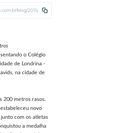
.com.br/blog/2015/11/17/cleverson-junior-traz-duas-medalhas-pa
tros
resentando o Colégio
idade de Londrina -
avids, na cidade de
s 200 metros rasos.
a estabeleceu novo
junto com os atletas
onquistou a medalha