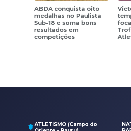
ABDA conquista oito
Vict
medalhas no Paulista
tem
Sub-18 e soma bons
foca
resultados em
Trof
competições
Atl
ATLETISMO (Campo do
NA
Oriente - Bauru)
PA