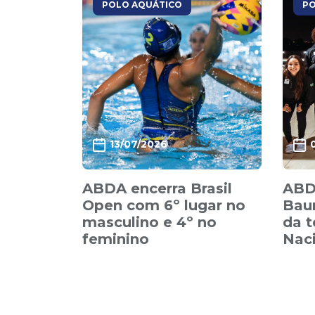
POLO AQUÁTICO
PO
13/07/2026
ABDA encerra Brasil
ABD
Open com 6º lugar no
Baur
masculino e 4º no
da 
feminino
Nac