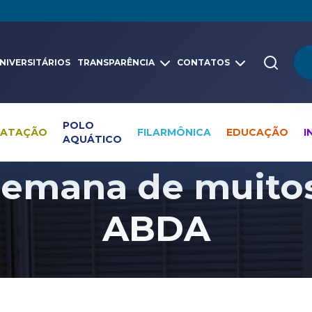
NIVERSITÁRIOS
TRANSPARÊNCIA
CONTATOS
POLO
NATAÇÃO
FILARMÔNICA
EDUCAÇÃO
I
AQUÁTICO
Pesquisa global
Notícias
Polo Aquático
Semana de muito
ABDA