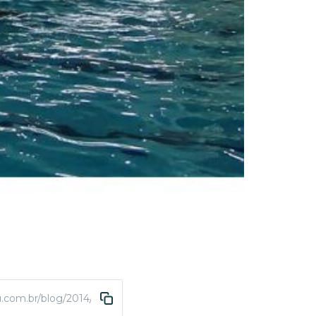
u.com.br/blog/2014/04/22/final-de-semana-de-muitos-jogos-da-a