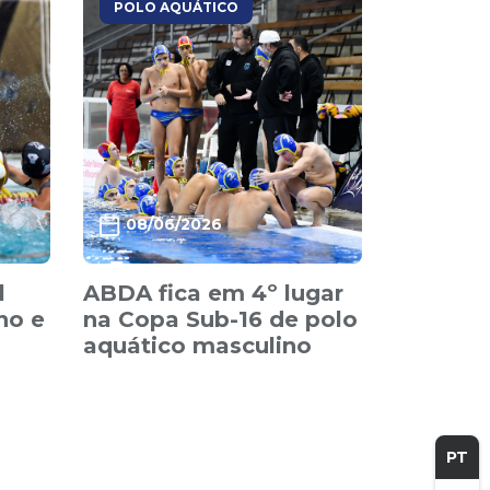
POLO AQUÁTICO
08/06/2026
l
ABDA fica em 4º lugar
no e
na Copa Sub-16 de polo
aquático masculino
PT