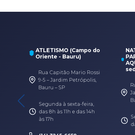
ATLETISMO (Campo do
NA
Oriente - Bauru)
PA
AQU
sed
Rua Capitão Mario Rossi
9-5 – Jardim Petrópolis,
R
Bauru – SP
J
B
Segunda à sexta-feira,
das 8h às 11h e das 14h
S
às 17h
d