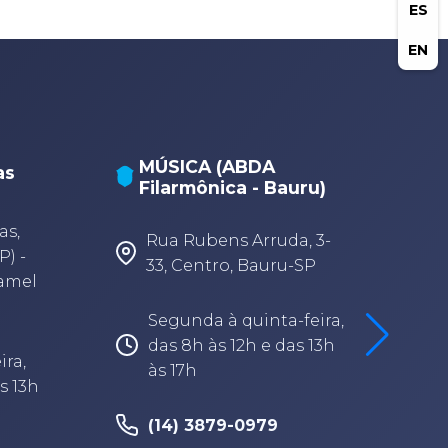
ES
EN
MÚSICA (ABDA
as
Filarmônica - Bauru)
A
A
as,
Rua Rubens Arruda, 3-
P) -
33, Centro, Bauru-SP
Camel
Segunda à quinta-feira,
das 8h às 12h e das 13h
ira,
às 17h
s 13h
(14) 3879-0979