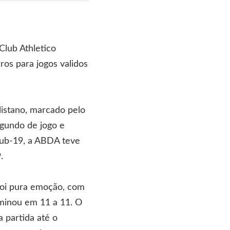
lub Athletico
os para jogos validos
istano, marcado pelo
egundo de jogo e
Sub-19, a ABDA teve
.
 foi pura emoção, com
rminou em 11 a 11. O
 partida até o