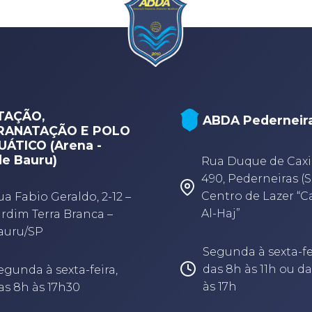
TAÇÃO,
ABDA Pederneir
RANATAÇÃO E POLO
ÁTICO (Arena -
e Bauru)
Rua Duque de Caxi
490, Pederneiras (S
Centro de Lazer “
ua Fabio Geraldo, 2-12 –
Al-Haj”
ardim Terra Branca –
auru/SP
Segunda à sexta-fe
das 8h às 11h ou da
egunda à sexta-feira,
às 17h
as 8h às 17h30