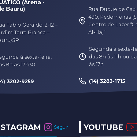
ÁTICO (Arena -
e Bauru)
Rua Duque de Caxi
490, Pederneiras (S
Centro de Lazer “
ua Fabio Geraldo, 2-12 –
Al-Haj”
ardim Terra Branca –
auru/SP
Segunda à sexta-fe
das 8h às 11h ou da
egunda à sexta-feira,
às 17h
as 8h às 17h30
(14) 3283-1715
14) 3202-9259
NSTAGRAM
YOUTUBE
Seguir