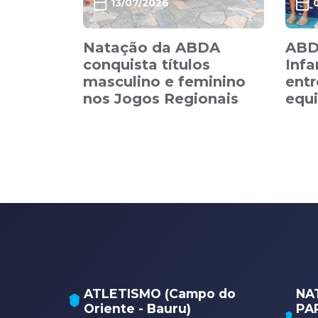
13/07/2026
Natação da ABDA
ABDA
conquista títulos
Infa
masculino e feminino
entr
nos Jogos Regionais
equi
ATLETISMO (Campo do
NA
Oriente - Bauru)
PA