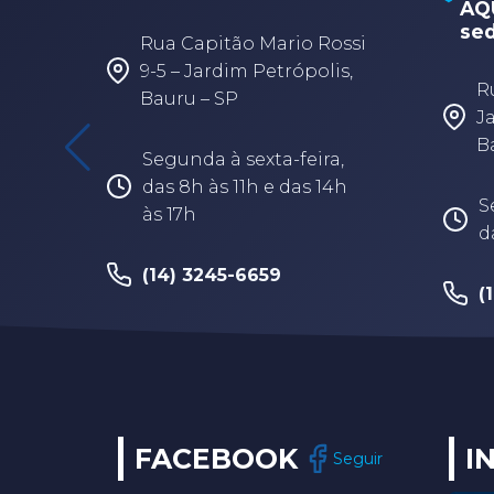
AQU
sed
Rua Capitão Mario Rossi
9-5 – Jardim Petrópolis,
R
Bauru – SP
J
B
Segunda à sexta-feira,
das 8h às 11h e das 14h
S
às 17h
d
(14) 3245-6659
(
FACEBOOK
I
Seguir