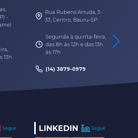
A
as,
Rua Rubens Arruda, 3-
P) -
33, Centro, Bauru-SP
Camel
Segunda à quinta-feira,
das 8h às 12h e das 13h
ira,
às 17h
s 13h
(14) 3879-0979
LINKEDIN
Seguir
Seguir