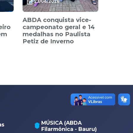
22/06/2026
ABDA conquista vice-
eiro
campeonato geral e 14
 em
medalhas no Paulista
Petiz de Inverno
MÚSICA (ABDA
as
Filarmônica - Bauru)
A