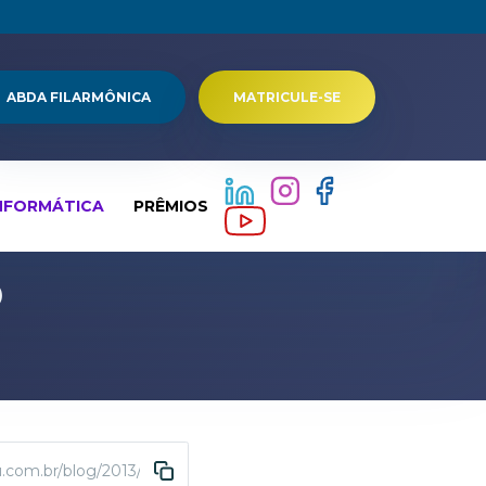
ABDA FILARMÔNICA
MATRICULE-SE
NFORMÁTICA
PRÊMIOS
o
u.com.br/blog/2013/09/13/trofeu-kim-mollo-2/