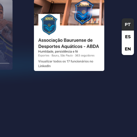
PT
ES
EN