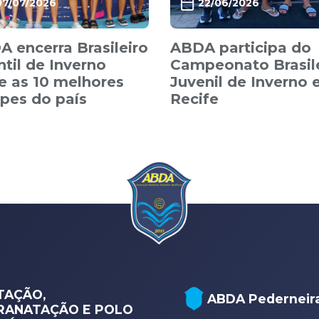
07/07/2026
22/06/2026
 encerra Brasileiro
ABDA participa do
ntil de Inverno
Campeonato Brasil
e as 10 melhores
Juvenil de Inverno
pes do país
Recife
TAÇÃO,
ABDA Pederneir
RANATAÇÃO E POLO