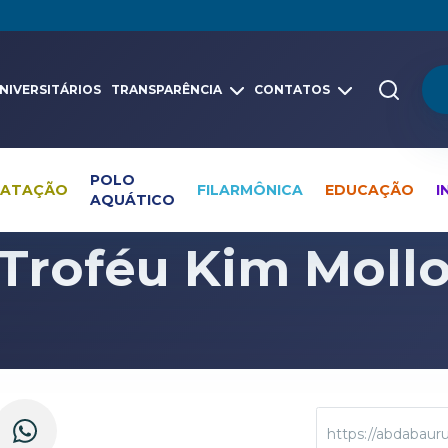
NIVERSITÁRIOS
TRANSPARÊNCIA
CONTATOS
POLO
NATAÇÃO
FILARMÔNICA
EDUCAÇÃO
I
AQUÁTICO
Pesquisa global
Notícias
Natação
Troféu Kim Moll
https://abdabaur