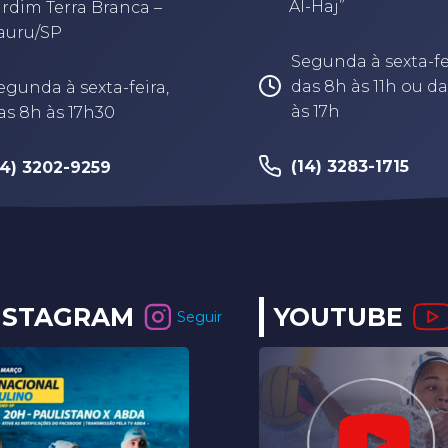
Al-Haj”
ardim Terra Branca –
auru/SP
Segunda à sexta-fe
das 8h às 11h ou da
egunda à sexta-feira,
às 17h
as 8h às 17h30
(14) 3283-1715
14) 3202-9259
NSTAGRAM
YOUTUBE
Seguir