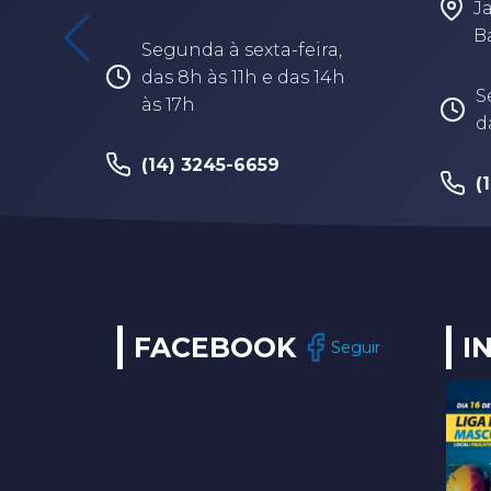
J
B
Segunda à sexta-feira,
das 8h às 11h e das 14h
S
às 17h
d
(14) 3245-6659
(
FACEBOOK
I
Seguir