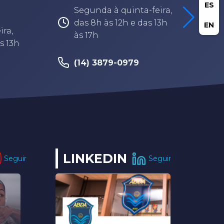
ES
Segunda à quinta-feira,
das 8h às 12h e das 13h
EN
ira,
às 17h
s 13h
(14) 3879-0979
LINKEDIN
Seguir
Seguir