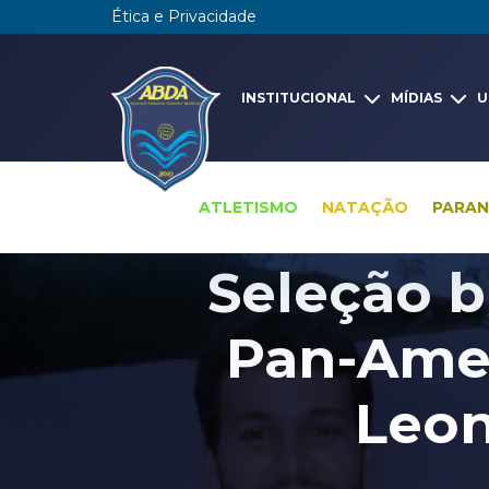
Ética e Privacidade
INSTITUCIONAL
MÍDIAS
U
ATLETISMO
NATAÇÃO
PARA
Seleção br
Pan-Amer
Leon