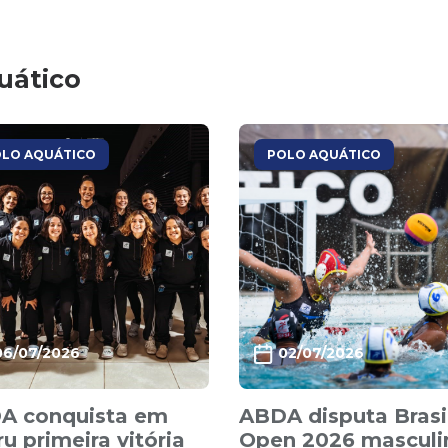
uático
LO AQUÁTICO
POLO AQUÁTICO
06/07/2026
02/07/2026
A conquista em
ABDA disputa Brasi
u primeira vitória
Open 2026 masculi