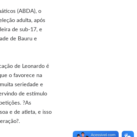
áticos (ABDA), o
eleção adulta, após
eira de sub-17, e
idade de Bauru e
icação de Leonardo é
que o favorece na
 muita seriedade e
ervindo de estímulo
petições. ?As
a e de atleta, e isso
eração?.