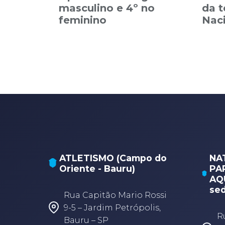
masculino e 4º no
da 
feminino
Nac
ATLETISMO (Campo do
NA
Oriente - Bauru)
PA
AQU
sed
Rua Capitão Mario Rossi
9-5 – Jardim Petrópolis,
R
Bauru – SP