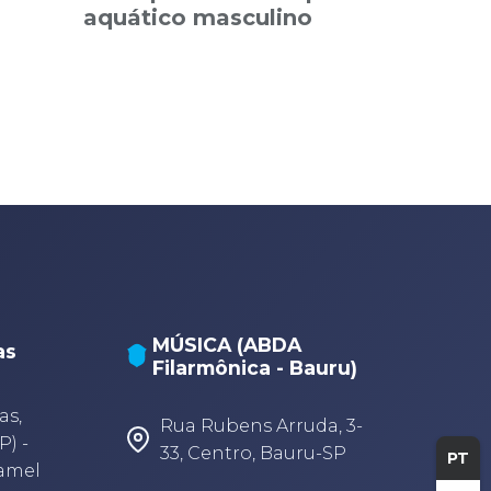
aquático masculino
MÚSICA (ABDA
as
Filarmônica - Bauru)
A
A
as,
Rua Rubens Arruda, 3-
P) -
33, Centro, Bauru-SP
PT
Camel