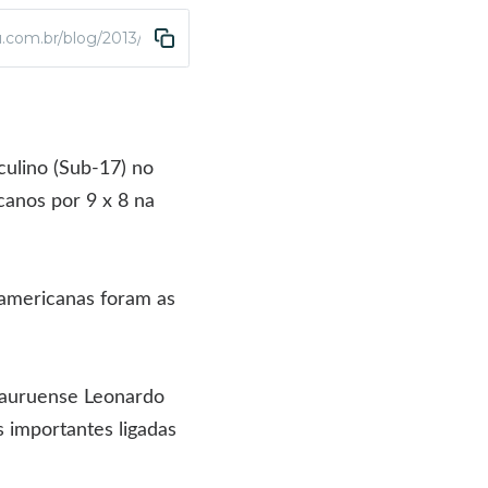
u.com.br/blog/2013/09/05/selecao-brasileira-conquista-3o-titulo
culino (Sub-17) no
canos por 9 x 8 na
 americanas foram as
 bauruense Leonardo
importantes ligadas