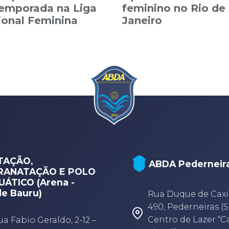
temporada na Liga
feminino no Rio de
ional Feminina
Janeiro
TAÇÃO,
ABDA Pederneir
RANATAÇÃO E POLO
ÁTICO (Arena -
e Bauru)
Rua Duque de Caxi
490, Pederneiras (S
Centro de Lazer “
ua Fabio Geraldo, 2-12 –