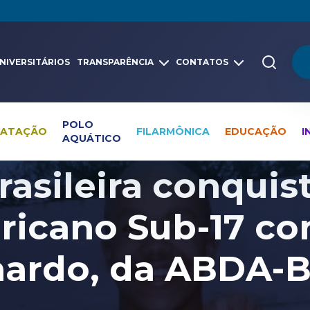
NIVERSITÁRIOS
TRANSPARÊNCIA
CONTATOS
POLO
NATAÇÃO
FILARMÔNICA
EDUCAÇÃO
I
AQUÁTICO
Pesquisa global
Notícias
Polo Aquático
asileira conquist
icano Sub-17 co
ardo, da ABDA-