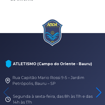
ATLETISMO (Campo do Oriente - Bauru)
Rua Capitão Mario Rossi 9-5 – Jardim
Petrópolis, Bauru – SP
Segunda à sexta-feira, das 8h às 11h e das
14h às 17h