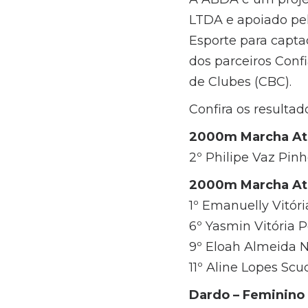
LTDA e apoiado pel
Esporte para captaç
dos parceiros Conf
de Clubes (CBC).
Confira os resulta
2000m Marcha Atl
2º Philipe Vaz Pinhe
2000m Marcha Atl
1º Emanuelly Vitóri
6º Yasmin Vitória Pe
9º Eloah Almeida N
11º Aline Lopes Scud
Dardo – Feminino