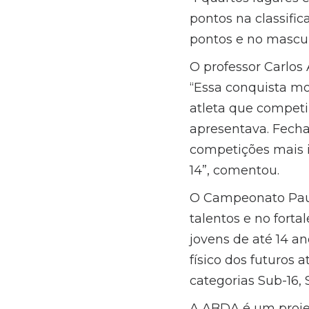
pontos na classifi
pontos e no mascul
O professor Carlos
“Essa conquista mo
atleta que competi
apresentava. Fech
competições mais i
14”, comentou.
O Campeonato Paul
talentos e no fort
jovens de até 14 a
físico dos futuros 
categorias Sub-16, 
A ABDA é um proje