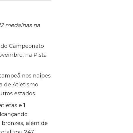
 22 medalhas na
ã do Campeonato
novembro, na Pista
 campeã nos naipes
a de Atletismo
utros estados.
tletas e 1
alcançando
8 bronzes, além de
totalizou 247