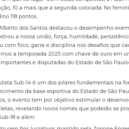
cação, 10 a mais que a segunda colocada. No femin
ino 118 pontos.
 Alberto dos Santos destacou o desempenho exem
strou a nossa união, força, humildade, persistênc
u com foco, garra e disciplina nos desafios que c
amos a temporada 2025 com chave de ouro em u
mportantes e disputadas do Estado de São Paulo
ista Sub-14 é um dos pilares fundamentais na f
alecimento da base esportiva do Estado de São Pau
nos, o evento tem por objetivo estimular o desenv
atletas, revelando novos nomes que poderão se pro
Sub-18 e além.
to sem fins lucrativos mantido pela Zopone Enge