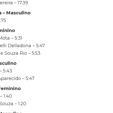
reira – 17.39
a – Masculino
.75
minino
ota – 5:31
elli Delladona – 5:47
e Souza Rio – 5:53
sculino
– 5:43
parecido – 5:47
 Feminino
– 1.40
Souza – 1.20