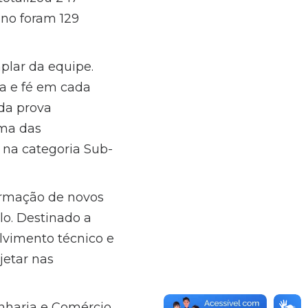
ino foram 129
plar da equipe.
ia e fé em cada
ada prova
ma das
 na categoria Sub-
ormação de novos
lo. Destinado a
olvimento técnico e
jetar nas
nharia e Comércio