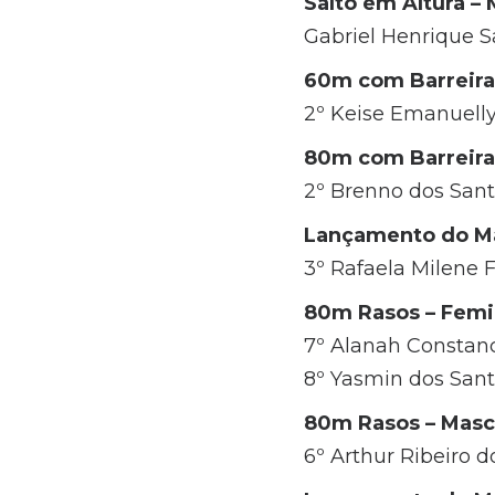
Salto em Altura –
Gabriel Henrique Sa
60m com Barreira
2º Keise Emanuelly 
80m com Barreira
2º Brenno dos Santo
Lançamento do Ma
3º Rafaela Milene F
80m Rasos – Femi
7º Alanah Constanci
8º Yasmin dos Santo
80m Rasos – Masc
6º Arthur Ribeiro d