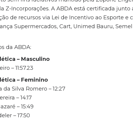
a Z-Incorporações. A ABDA está certificada junto 
ão de recursos via Lei de Incentivo ao Esporte e 
iança Supermercados, Cart, Unimed Bauru, Semel 
dos da ABDA:
ética – Masculino
iro – 11:57.23
ética – Feminino
a da Silva Romero – 12:27
reira – 14:17
azaré – 15:49
eler – 17:50