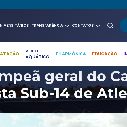
NIVERSITÁRIOS
TRANSPARÊNCIA
CONTATOS
POLO
NATAÇÃO
FILARMÔNICA
EDUCAÇÃO
I
AQUÁTICO
Pesquisa global
Notícias
Atletismo
mpeã geral do 
sta Sub-14 de Atl