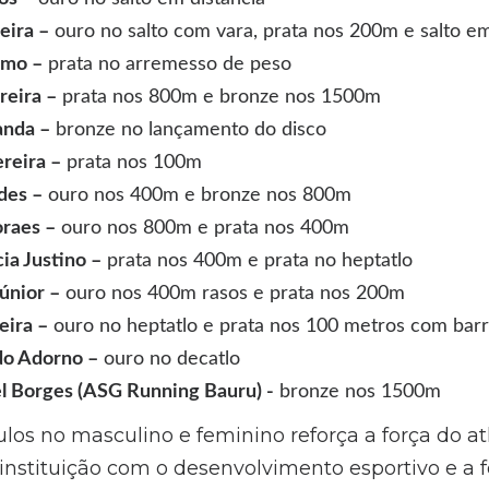
eira –
ouro no salto com vara, prata nos 200m e salto em
lmo –
prata no arremesso de peso
reira –
prata nos 800m e bronze nos 1500m
anda –
bronze no lançamento do disco
reira –
prata nos 100m
des –
ouro nos 400m e bronze nos 800m
raes –
ouro nos 800m e prata nos 400m
ia Justino –
prata nos 400m e prata no heptatlo
únior –
ouro nos 400m rasos e prata nos 200m
eira –
ouro no heptatlo e prata nos 100 metros com barr
do Adorno –
ouro no decatlo
l Borges (ASG Running Bauru) -
bronze nos 1500m
tulos no masculino e feminino reforça a força do 
nstituição com o desenvolvimento esportivo e a 