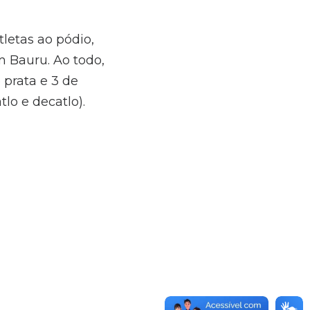
letas ao pódio,
 Bauru. Ao todo,
 prata e 3 de
lo e decatlo).