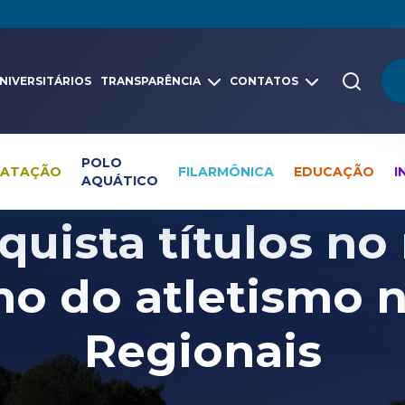
NIVERSITÁRIOS
TRANSPARÊNCIA
CONTATOS
POLO
NATAÇÃO
FILARMÔNICA
EDUCAÇÃO
I
AQUÁTICO
Pesquisa global
Notícias
Atletismo
uista títulos no
no do atletismo 
Regionais