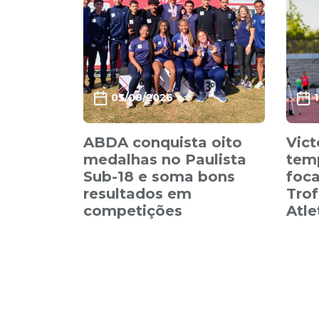
03/08/2026
ABDA conquista oito
Vict
medalhas no Paulista
tem
Sub-18 e soma bons
foca
resultados em
Trof
competições
Atl