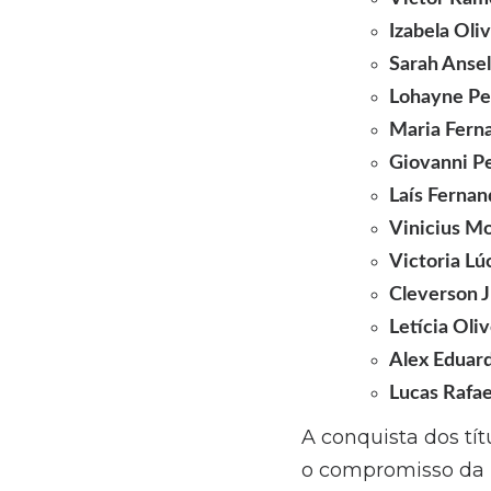
Izabela Oliv
Sarah Anse
Lohayne Pe
Maria Fern
Giovanni Pe
Laís Fernan
Vinicius Mo
Victoria Lúc
Cleverson J
Letícia Oliv
Alex Eduar
Lucas Rafae
A conquista dos tí
o compromisso da i