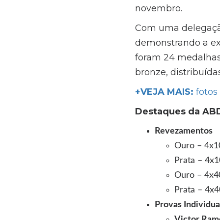
novembro.
Com uma delegação 
demonstrando a exc
foram 24 medalhas 
bronze, distribuíd
+VEJA MAIS:
fotos
Destaques da ABD
Revezamentos
Ouro – 4x1
Prata – 4x
Ouro – 4x4
Prata – 4x
Provas Individua
Victor Ram