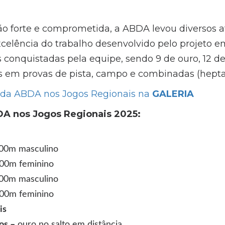
forte e comprometida, a ABDA levou diversos at
elência do trabalho desenvolvido pelo projeto em
conquistadas pela equipe, sendo 9 de ouro, 12 de
as em provas de pista, campo e combinadas (heptat
 da ABDA nos Jogos Regionais na
GALERIA
A nos Jogos Regionais 2025:
00m masculino
100m feminino
00m masculino
400m feminino
is
os –
ouro no salto em distância