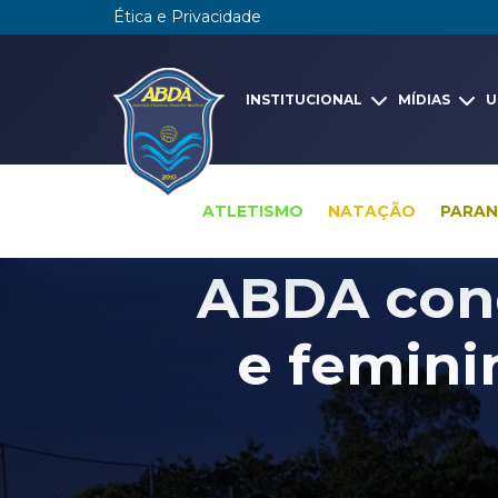
Ética e Privacidade
INSTITUCIONAL
MÍDIAS
U
ATLETISMO
NATAÇÃO
PARA
ABDA conq
e femini