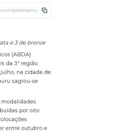
u.com.br/atletismo-jogosregionais2025
ata e 3 de bronze
icos (ABDA)
s da 3ª região
 julho, na cidade de
auru sagrou-se
4 modalidades
ibuídas por oito
colocações
er entre outubro e