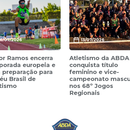
16/07/2026
13/07/2026
or Ramos encerra
Atletismo da ABDA
porada europeia e
conquista título
 preparação para
feminino e vice-
éu Brasil de
campeonato mascu
etismo
nos 68º Jogos
Regionais