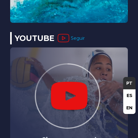
YOUTUBE
Seguir
PT
ES
EN